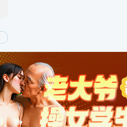
（图
/何俊乐 
“海龟汤”形式让读者成为故事“主角”
联系我们
版权所有 快猫-快猫短