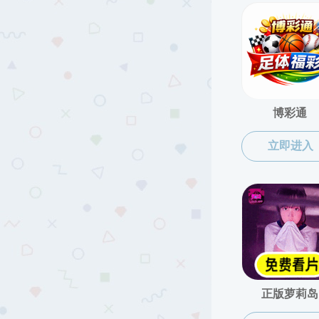
秘书长徐丹宁老师，辅导员赖振
初赛设置
“PPT 策划（7
设等维度
用
ppt
展现
工作实效
；
碑”的双重检验下，化学工程与
的“入场券”。
决赛现场
，
8位
班长以
5
分钟
果、收获成长及未来计划等方
勤学笃行的学风建设，全方位、
同时，为深度挖掘班长的
意见分歧、突发纪律危机、同学