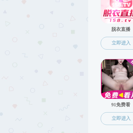
学生工作
用实干浇灌班级沃土
为提升
新任
班长综合能力
晚在科技南楼学术报告厅举办班长