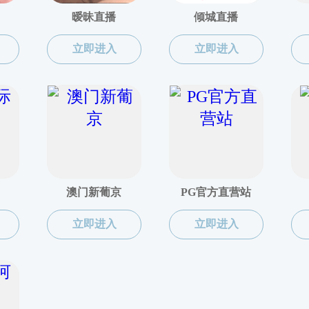
二等奖；24级应化1班黄宇昊、化工创新班黄佳欣
实了，比如处理宿舍矛盾的思路，既检验了班长
班长
周韵坦言
；
现场观赛的王同学则
感慨
：
“通
主心骨’。”
队
将持续
协助
推进
“你好，班长”
骨干队伍培训
的深
立一批
政治坚定、能力突出、作风过硬的班长典
学的实践中锤炼本领、实现成长，为快猫 建设注