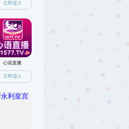
从多维度抽丝剥茧，以沉着冷静的
理能力和问题解决能力。
班长们在过去一学年中
为班级建设
持续淬炼沟通协调、组织策划等综
辅导员传递真实学情，也要当服务同
发展方向对本次比赛作出总结。她
和服务能力方面都取得了
显著提
学群体，倾听成长诉求，
与快猫
奖；24级应化2班宋欣园、能化1