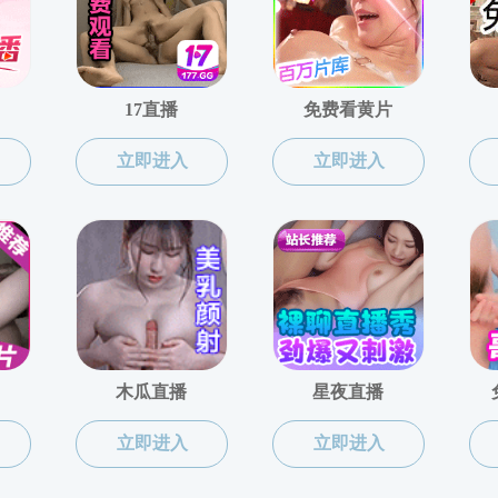
——快猫 班长技能大赛诠释“服务
作者：
来源：
发布日期：2025-06-14
浏览：
15
次
，构建优良班风学风，进一步发挥班长的示范引
技能大赛决赛。经初赛选拔，8 名优秀班长从 