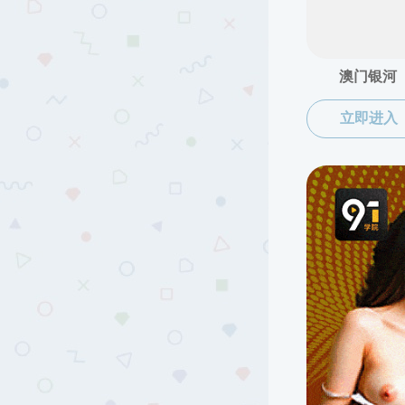
下一篇：
从书本到谜题：第十期悦享读书会用