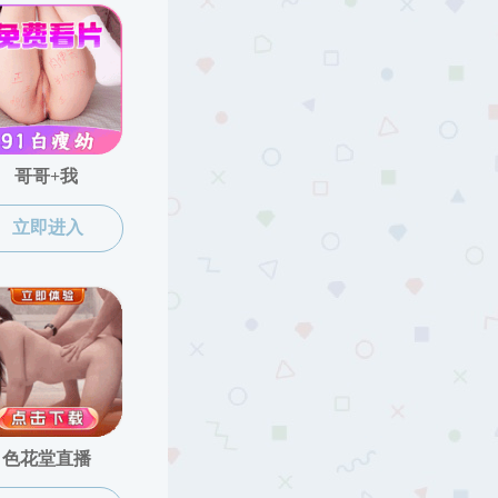
全能班长”的成长答卷。
赛者需从思想引领、组织架构、学风建
通能力的真实评价。在
“实力+口
脱颖而出，成功拿到通往决赛舞台
焦班级特色围绕工作
方法
、工作成
组织建设到规范有序的制度建设
、
景问答环节，现场模拟如班级活动
管理难题”。面对这些棘手的班级